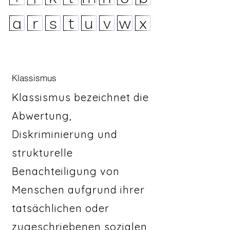
q
r
s
t
u
v
w
x
Klassismus
Klassismus bezeichnet die
Abwertung,
Diskriminierung und
strukturelle
Benachteiligung von
Menschen aufgrund ihrer
tatsächlichen oder
zugeschriebenen sozialen