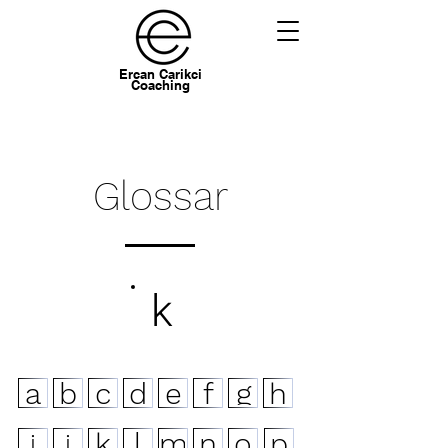
Ercan Carikci
Coaching
Glossar
k
a
b
c
d
e
f
g
h
k
l
m
n
o
p
i
j