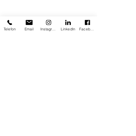
Telefon
Email
Instagram
LinkedIn
Facebook
Lernen Sie uns kennen
Impressum
Datenschut
z
Barrierefreiheit