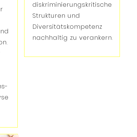
diskriminierungskritische
r
Strukturen und
Diversitätskompetenz
und
nachhaltig zu verankern.
on.
r
ns-
yse