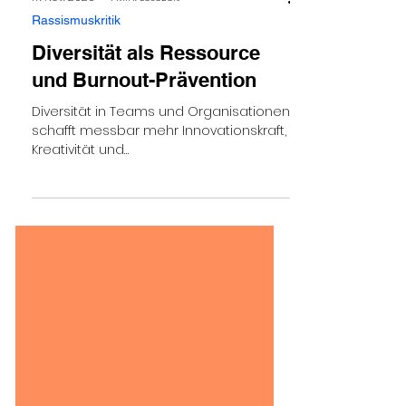
17. Nov. 2025
1 Min. Lesezeit
Rassismuskritik
Diversität als Ressource
und Burnout-Prävention
Diversität in Teams und Organisationen
schafft messbar mehr Innovationskraft,
Kreativität und
Problemlösungskompetenz. Studien
zeigen, dass vielfältig
zusammengesetzte Teams bessere
Entscheidungen treffen, schneller
lernen und nachhaltigere Ergebnisse
erzielen.