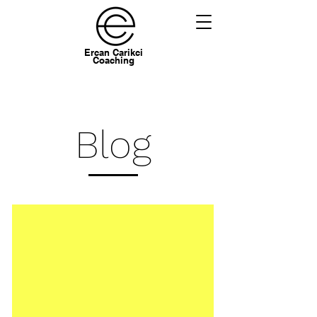
Ercan Carikci
Coaching
Blog