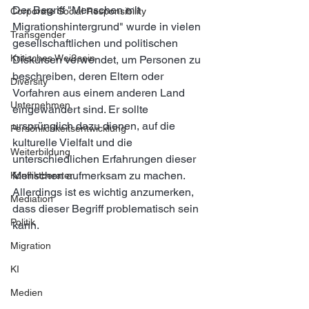
Der Begriff "Menschen mit 
Corporate Social Responsibility
Migrationshintergrund" wurde in vielen 
Transgender
gesellschaftlichen und politischen 
Kritisches Weißsein
Diskursen verwendet, um Personen zu 
beschreiben, deren Eltern oder 
Diversity
Vorfahren aus einem anderen Land 
Unternehmen
eingewandert sind. Er sollte 
ursprünglich dazu dienen, auf die 
Persönlichkeitsentwicklung
kulturelle Vielfalt und die 
Weiterbildung
unterschiedlichen Erfahrungen dieser 
Menschen aufmerksam zu machen. 
Konfliktberater
Allerdings ist es wichtig anzumerken, 
Mediation
dass dieser Begriff problematisch sein 
Politik
kann.
Migration
KI
Medien