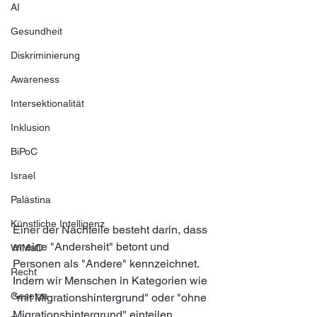
AI
Gesundheit
Diskriminierung
Awareness
Intersektionalität
Inklusion
BiPoC
Israel
Palästina
Künstliche Intelligenz
Einer der Nachteile besteht darin, dass 
er eine "Andersheit" betont und 
WiMaD
Personen als "Andere" kennzeichnet. 
Recht
Indem wir Menschen in Kategorien wie 
Gesetze
"mit Migrationshintergrund" oder "ohne 
Migrationshintergrund" einteilen, 