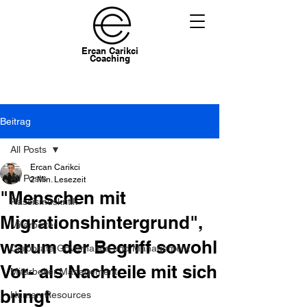
Ercan Carikci
Coaching
Beitrag
All Posts
Ercan Carikci
All Posts
2 Min. Lesezeit
"Menschen mit
Rassismuskritik
Migrationshintergrund",
Mitarbeiter
warum der Begriff sowohl
Corporate Governance und Management
Vor- als Nachteile mit sich
Mitarbeiter Management
bringt
Human Resources