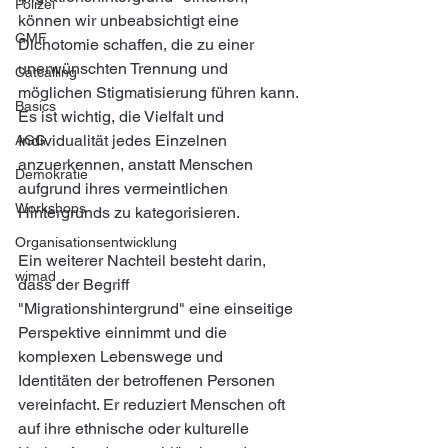
Polizei
können wir unbeabsichtigt eine 
GMF
Dichotomie schaffen, die zu einer 
unerwünschten Trennung und 
Catcalling
möglichen Stigmatisierung führen kann. 
Basics
Es ist wichtig, die Vielfalt und 
Individualität jedes Einzelnen 
AGG
anzuerkennen, anstatt Menschen 
Demokratie
aufgrund ihres vermeintlichen 
Workshops
Hintergrunds zu kategorisieren.
Organisationsentwicklung
Ein weiterer Nachteil besteht darin, 
wimad
dass der Begriff 
"Migrationshintergrund" eine einseitige 
Perspektive einnimmt und die 
komplexen Lebenswege und 
Identitäten der betroffenen Personen 
vereinfacht. Er reduziert Menschen oft 
auf ihre ethnische oder kulturelle 