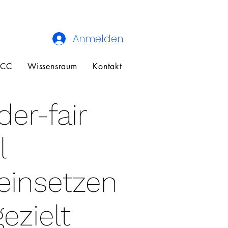
Anmelden
ECC
Wissensraum
Kontakt
er-fair
l
einsetzen
ezielt