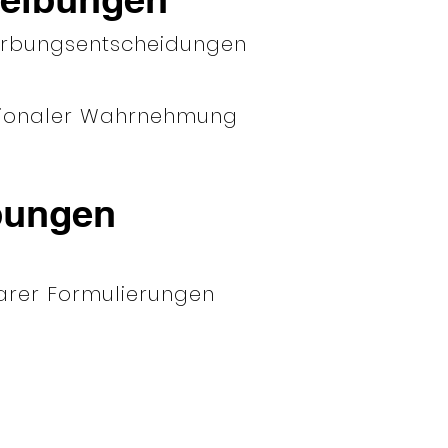
erbungsentscheidungen
tionaler Wahrnehmung
bungen
larer Formulierungen