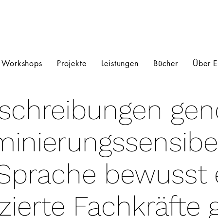
Ercan Carikci
Coaching
Workshops
Projekte
Leistungen
Bücher
Über 
schreibungen gend
minierungssensibe
 Sprache bewusst 
zierte Fachkräfte g