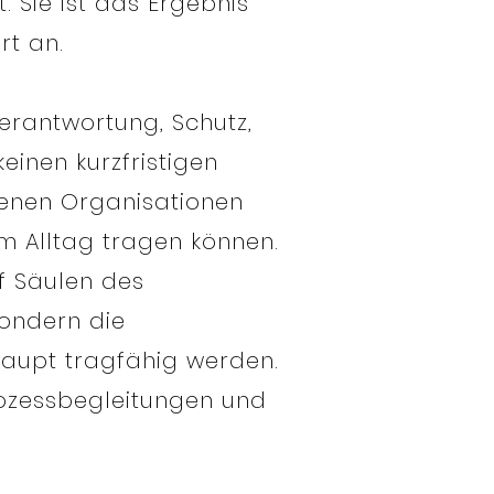
. Sie ist das Ergebnis
rt an.
Verantwortung, Schutz,
einen kurzfristigen
denen Organisationen
im Alltag tragen können.
nf Säulen des
sondern die
aupt tragfähig werden.
Prozessbegleitungen und