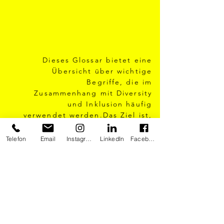
derzeit in eine Divers
Dieses Glossar bietet eine
Übersicht über wichtige
Begriffe, die im
Zusammenhang mit Diversity
und Inklusion häufig
verwendet werden.Das Ziel ist,
eine inklusive Gesellschaft zu
schaffen, in der Menschen
Telefon
Email
Instagram
LinkedIn
Facebook
unabhängig von ihrer Identität
respektiert und
gleichberechtigt behandelt
werden.