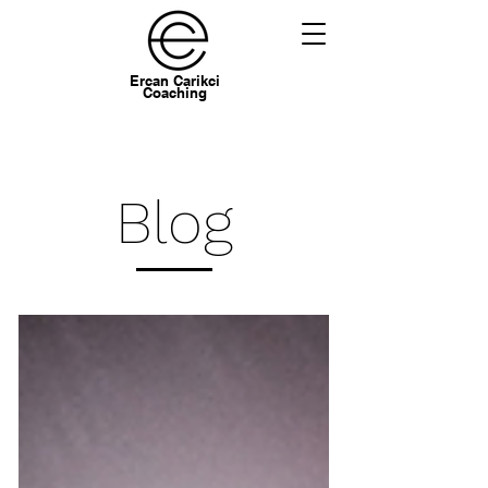
Ercan Carikci
Coaching
Blog